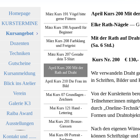
Homepage
April Kurs 200 Mit de
März Kurs 191 Vögel bitte
gerne Füttern
KURSTERMINE
Elke Rath-Nägele
— Gö
März Kurs 198 Aquarell für
Beginner
Kursangebot
Mit der Rath auf Drah
März Kurs 208 Farbklang
Dozenten
(Sa. 6 Std.)
und Freigeist
Techniken
März Kurs 207 Gestalte
dein T-Shirt
Kurs Nr. 200 € 130,-
Gutscheine
April Kurs 200 Mit der
Rath auf Draht
Wir verwandeln Draht g
Kursanmeldung
in Schriften, Bilder und 
April Kurs 210 Die Frau im
Blick ins Atelier
Bild
Verein
Von der Kursleiterin bere
Mai Kurs 07 Grundlagen -
Zeichnen
Teilnehmer:innen mitgeb
Galerie K3
durch „Oneline-Technik“ 
Mai Kurs 121 Hand -
Raiba Award
Lettering
Formen und Drahtobjekt
Mai Kurs 201 Bronze-
Ausstellungen
Giessen
Nach den eigenen Wünsc
Mai Kurs 09 Portrait -
können Schriftzüge und 
Kontakt und ......
Zeichnen